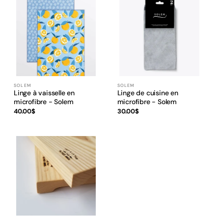
c
t
i
o
n
SOLEM
SOLEM
Fournisseur :
Fournisseur :
Linge à vaisselle en
Linge de cuisine en
:
microfibre - Solem
microfibre - Solem
Prix
40.00$
Prix
30.00$
habituel
habituel