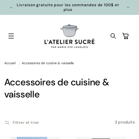
et
en mode
Livraison gratuite pour les commandes de 100$ et
passer
plus
au
contenu
Panier
Accueil
Accessoires de cuisine & vaisselle
C
Accessoires de cuisine &
o
vaisselle
l
l
3 produits
Filtrer et trier
e